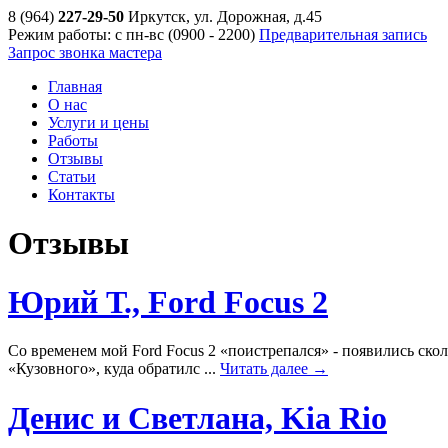
8 (964)
227-29-50
Иркутск, ул. Дорожная, д.45
Режим работы: с пн-вс (09
00
- 22
00
)
Предварительная запись
Запрос звонка мастера
Главная
О нас
Услуги и цены
Работы
Отзывы
Статьи
Контакты
Отзывы
Юрий Т., Ford Focus 2
Со временем мой Ford Focus 2 «поистрепался» - появились ско
«Кузовного», куда обратилс ...
Читать далее →
Денис и Светлана, Kia Rio