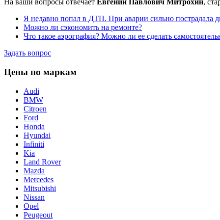
На ваши вопросы отвечает
Евгений Павлович Митрохин
, ст
Я недавно попал в ДТП. При аварии сильно пострадала д
Можно ли сэкономить на ремонте?
Что такое аэрография? Можно ли ее сделать самостоятель
Задать вопрос
Цены по маркам
Audi
BMW
Citroen
Ford
Honda
Hyundai
Infiniti
Kia
Land Rover
Mazda
Mercedes
Mitsubishi
Nissan
Opel
Peugeout