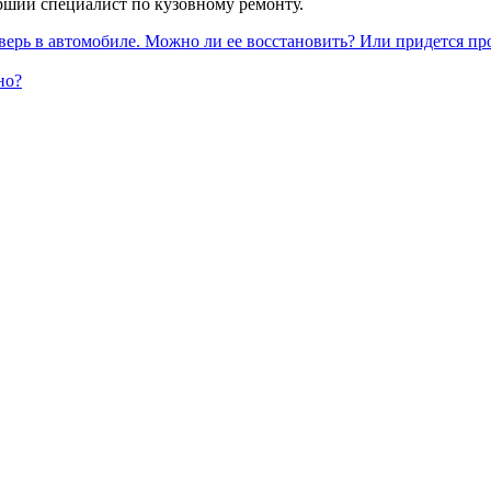
арший специалист по кузовному ремонту.
верь в автомобиле. Можно ли ее восстановить? Или придется пр
но?