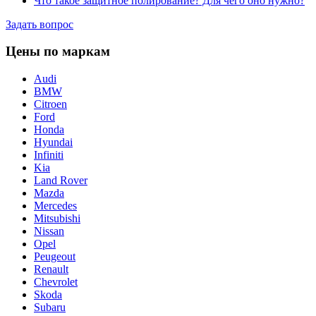
Что такое защитное полирование? Для чего оно нужно?
Задать вопрос
Цены по маркам
Audi
BMW
Citroen
Ford
Honda
Hyundai
Infiniti
Kia
Land Rover
Mazda
Mercedes
Mitsubishi
Nissan
Opel
Peugeout
Renault
Chevrolet
Skoda
Subaru