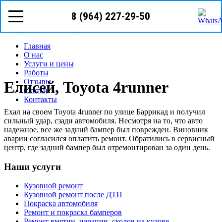
8 (964) 227-29-50
Режим работы: с пн-вс (09
00
- 22
00
)
Предварительная запись
Запрос звонка мастера
Главная
О нас
Услуги и цены
Работы
Отзывы
Елисей, Toyota 4runner
Статьи
Контакты
Ехал на своем Toyota 4runner по улице Баррикад и получил
сильный удар, сзади автомобиля. Несмотря на то, что авто
надежное, все же задний бампер был поврежден. Виновник
аварии согласился оплатить ремонт. Обратились в сервисный
центр, где задний бампер был отремонтирован за один день.
Наши услуги
Кузовной ремонт
Кузовной ремонт после ДТП
Покраска автомобиля
Ремонт и покраска бамперов
Ремонт вмятин, царапин, сколов на кузове