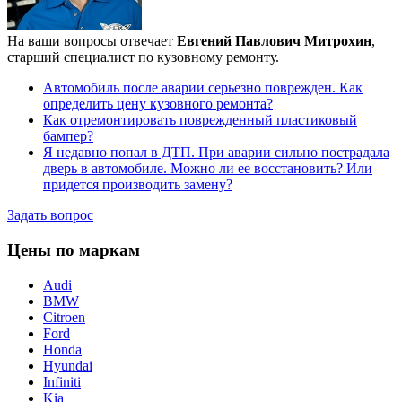
На ваши вопросы отвечает
Евгений Павлович Митрохин
,
старший специалист по кузовному ремонту.
Автомобиль после аварии серьезно поврежден. Как
определить цену кузовного ремонта?
Как отремонтировать поврежденный пластиковый
бампер?
Я недавно попал в ДТП. При аварии сильно пострадала
дверь в автомобиле. Можно ли ее восстановить? Или
придется производить замену?
Задать вопрос
Цены по маркам
Audi
BMW
Citroen
Ford
Honda
Hyundai
Infiniti
Kia