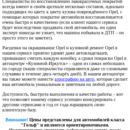
Специалисты по восстановлению лакокрасочных покрытий
всегда имеют в своём арсенале несколько составов, идеально
подходящих по цвету к цвету кузова повреждённого Opel, с
помощью которых покрытие автомобиля восстанавливается
очень быстро и качественно (если клиент нашего сервиса
будет впоследствии продавать свой автомобиль, ни один
эксперт никогда не узнает, что машина побывала в ДТП – он
просто этого не заметит).
Расценки на окрашивание Opel и кузовной ремонт Opel в
нашем сервисе приятно удивят даже автовладельцев,
привыкших считать каждую копейку, а сроки покраски Opel в
автоцентре «Кузовной-Иркутск» – одни из самых небольших
по городу (наши специалисты справляются даже со сложными
случаями в течение двух-четырёх дней). В нашем автоцентре
вы также можете нанести
аэрографию на авто
, которая сделает
ваш автомобиль уникальным и заметным на любой дороге.
Доступность, быстрота выполнения и качество работы – вот
что позволяет нашему сервису успешно конкурировать с
другими сервисами и год от года наращивать свою
клиентскую базу.
Внимание!
Цены представлены для автомобилей класса
"Гольф" и являются ориентировочными.