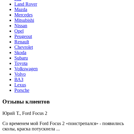
Land Rover
Mazda
Mercedes
Mitsubishi
Nissan
Opel
Peugeout
Renault
Chevrolet
Skoda
Subaru
Toyota
Volkswagen
Volvo
ВАЗ
Lexus
Porsche
Отзывы клиентов
Юрий Т., Ford Focus 2
Со временем мой Ford Focus 2 «поистрепался» - появились
сколы, краска потускнела ...