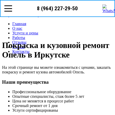
8 (964) 227-29-50
Режим работы: с пн-вс (09
00
- 22
00
)
Предварительная запись
Запрос звонка мастера
Главная
О нас
Услуги и цены
Работы
Отзывы
Покраска и кузовной ремонт
Статьи
Контакты
Опель в Иркутске
На этой странице вы можете ознакомиться с ценами, заказать
покраску и ремонт кузова автомобилей Опель.
Наши преимущества
Профессиональное оборудование
Опытные специалисты, стаж более 5 лет
Цена не меняется в процессе работ
Срочный ремонт от 1 дня
Услуги сертифицированы