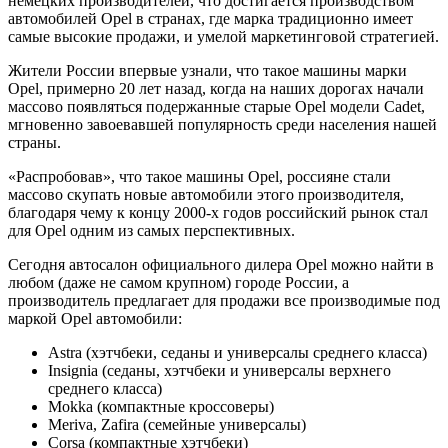
немецких производителей, что достигается производством
автомобилей Opel в странах, где марка традиционно имеет
самые высокие продажи, и умелой маркетинговой стратегией.
Жители России впервые узнали, что такое машины марки
Opel, примерно 20 лет назад, когда на наших дорогах начали
массово появляться подержанные старые Opel модели Cadet,
мгновенно завоевавшей популярность среди населения нашей
страны.
«Распробовав», что такое машины Opel, россияне стали
массово скупать новые автомобили этого производителя,
благодаря чему к концу 2000-х годов российский рынок стал
для Opel одним из самых перспективных.
Сегодня автосалон официального дилера Opel можно найти в
любом (даже не самом крупном) городе России, а
производитель предлагает для продажи все производимые под
маркой Opel автомобили:
Astra (хэтчбеки, седаны и универсалы среднего класса)
Insignia (седаны, хэтчбеки и универсалы верхнего
среднего класса)
Mokka (компактные кроссоверы)
Meriva, Zafira (семейные универсалы)
Corsa (компактные хэтчбеки)