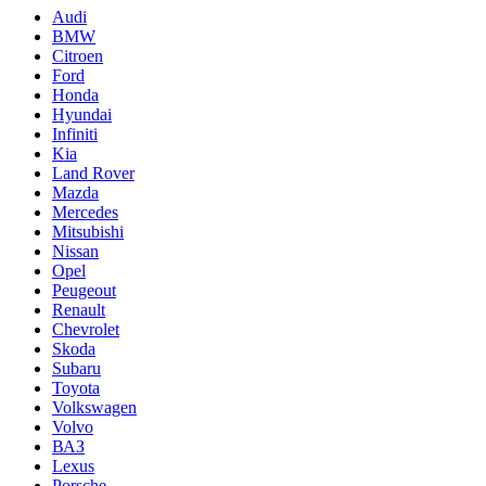
Audi
BMW
Citroen
Ford
Honda
Hyundai
Infiniti
Kia
Land Rover
Mazda
Mercedes
Mitsubishi
Nissan
Opel
Peugeout
Renault
Chevrolet
Skoda
Subaru
Toyota
Volkswagen
Volvo
ВАЗ
Lexus
Porsche