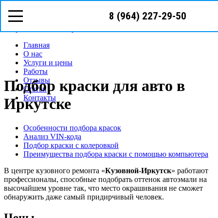
8 (964) 227-29-50
Режим работы: с пн-вс (09
00
- 22
00
)
Предварительная запись
Запрос звонка мастера
Главная
О нас
Услуги и цены
Работы
Отзывы
Подбор краски для авто в
Статьи
Контакты
Иркутске
Особенности подбора красок
Анализ VIN-кода
Подбор краски с колеровкой
Преимущества подбора краски с помощью компьютера
В центре кузовного ремонта «
Кузовной-Иркутск
» работают
профессионалы, способные подобрать оттенок автоэмали на
высочайшем уровне так, что место окрашивания не сможет
обнаружить даже самый придирчивый человек.
Цены