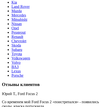
Kia
Land Rover
Mazda
Mercedes
Mitsubishi
Nissan
Opel
Peugeout
Renault
Chevrolet
Skoda
Subaru
Toyota
Volkswagen
Volvo
ВАЗ
Lexus
Porsche
Отзывы клиентов
Юрий Т., Ford Focus 2
Со временем мой Ford Focus 2 «поистрепался» - появились
сколы, краска потускнела ...