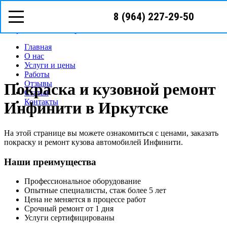
8 (964) 227-29-50
Режим работы: с пн-вс (09
00
- 22
00
)
Предварительная запись
Запрос звонка мастера
Главная
О нас
Услуги и цены
Работы
Отзывы
Покраска и кузовной ремонт
Статьи
Контакты
Инфинити в Иркутске
На этой странице вы можете ознакомиться с ценами, заказать
покраску и ремонт кузова автомобилей Инфинити.
Наши преимущества
Профессиональное оборудование
Опытные специалисты, стаж более 5 лет
Цена не меняется в процессе работ
Срочный ремонт от 1 дня
Услуги сертифицированы