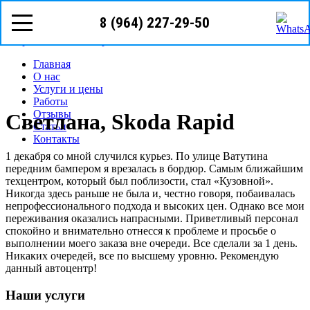
8 (964) 227-29-50
Режим работы: с пн-вс (09
00
- 22
00
)
Предварительная запись
Запрос звонка мастера
Главная
О нас
Услуги и цены
Работы
Отзывы
Светлана, Skoda Rapid
Статьи
Контакты
1 декабря со мной случился курьез. По улице Ватутина
передним бампером я врезалась в бордюр. Самым ближайшим
техцентром, который был поблизости, стал «Кузовной».
Никогда здесь раньше не была и, честно говоря, побаивалась
непрофессионального подхода и высоких цен. Однако все мои
переживания оказались напрасными. Приветливый персонал
спокойно и внимательно отнесся к проблеме и просьбе о
выполнении моего заказа вне очереди. Все сделали за 1 день.
Никаких очередей, все по высшему уровню. Рекомендую
данный автоцентр!
Наши услуги