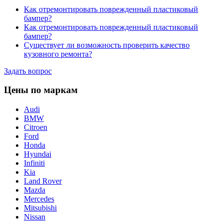
Как отремонтировать поврежденный пластиковый
бампер?
Как отремонтировать поврежденный пластиковый
бампер?
Существует ли возможность проверить качество
кузовного ремонта?
Задать вопрос
Цены по маркам
Audi
BMW
Citroen
Ford
Honda
Hyundai
Infiniti
Kia
Land Rover
Mazda
Mercedes
Mitsubishi
Nissan